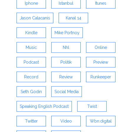
Iphone
Istanbul
Itunes
Jason Calacanis
Kanal 14
Kindle
Mike Portnoy
Music
Nhl
Online
Podcast
Politik
Preview
Record
Review
Runkeeper
Seth Godin
Social Media
Speaking English Podcast
Twist
Twitter
Video
Wbn:digital